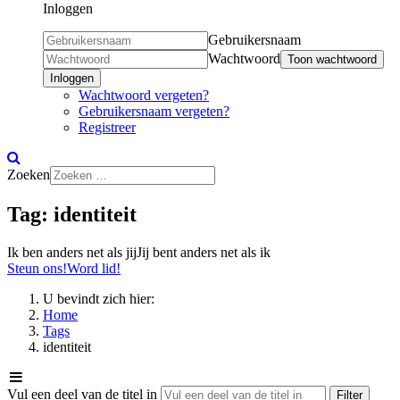
Inloggen
Gebruikersnaam
Wachtwoord
Toon wachtwoord
Inloggen
Wachtwoord vergeten?
Gebruikersnaam vergeten?
Registreer
Zoeken
Tag:
identiteit
Ik ben anders net als jij
Jij bent anders net als ik
Steun ons!
Word lid!
U bevindt zich hier:
Home
Tags
identiteit
Vul een deel van de titel in
Filter